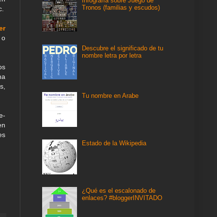
Infografía sobre Juego de
Tronos (familias y escudos)
c.
er
 o
Descubre el significado de tu
nombre letra por letra
os
na
s,
Tu nombre en Arabe
e-
en
es
Estado de la Wikipedia
¿Qué es el escalonado de
enlaces? #bloggerINVITADO