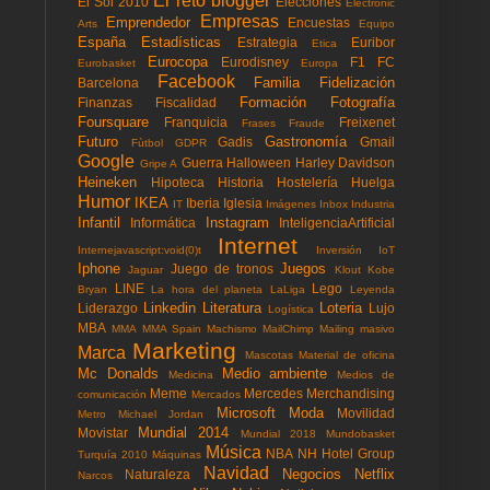
El reto blogger
El Sol 2010
Elecciones
Electronic
Empresas
Emprendedor
Encuestas
Arts
Equipo
España
Estadísticas
Estrategia
Euribor
Etica
Eurocopa
Eurodisney
F1
FC
Eurobasket
Europa
Facebook
Familia
Fidelización
Barcelona
Formación
Fotografía
Finanzas
Fiscalidad
Foursquare
Franquicia
Freixenet
Frases
Fraude
Futuro
Gastronomía
Gadis
Gmail
Fùtbol
GDPR
Google
Guerra
Halloween
Harley Davidson
Gripe A
Heineken
Hipoteca
Historia
Hostelería
Huelga
Humor
IKEA
Iberia
Iglesia
IT
Imágenes
Inbox
Industria
Infantil
Instagram
Informática
InteligenciaArtificial
Internet
Internejavascript:void(0)t
Inversión
IoT
Iphone
Juegos
Juego de tronos
Jaguar
Klout
Kobe
LINE
Lego
Bryan
La hora del planeta
LaLiga
Leyenda
Linkedin
Literatura
Loteria
Liderazgo
Lujo
Logística
MBA
MMA
MMA Spain
Machismo
MailChimp
Mailing masivo
Marketing
Marca
Mascotas
Material de oficina
Mc Donalds
Medio ambiente
Medicina
Medios de
Meme
Mercedes
Merchandising
comunicación
Mercados
Microsoft
Moda
Movilidad
Metro
Michael Jordan
Mundial 2014
Movistar
Mundial 2018
Mundobasket
Música
NBA
NH Hotel Group
Turquía 2010
Máquinas
Navidad
Negocios
Netflix
Naturaleza
Narcos