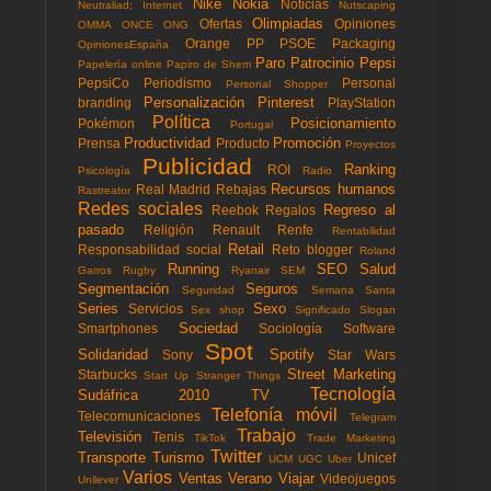
Nike
Nokia
Noticias
Neutraliad; Internet
Nutscaping
Olimpiadas
Ofertas
Opiniones
OMMA
ONCE
ONG
Orange
PP
PSOE
Packaging
OpinionesEspaña
Paro
Patrocinio
Pepsi
Papelería online
Papiro de Shem
PepsiCo
Periodismo
Personal
Personal Shopper
Personalización
Pinterest
branding
PlayStation
Política
Posicionamiento
Pokémon
Portugal
Productividad
Promoción
Prensa
Producto
Proyectos
Publicidad
Ranking
ROI
Psicología
Radio
Recursos humanos
Real Madrid
Rebajas
Rastreator
Redes sociales
Regreso al
Reebok
Regalos
pasado
Religión
Renault
Renfe
Rentabilidad
Retail
Responsabilidad social
Reto blogger
Roland
Running
SEO
Salud
Garros
Rugby
Ryanair
SEM
Segmentación
Seguros
Seguridad
Semana Santa
Series
Sexo
Servicios
Sex shop
Significado
Slogan
Sociedad
Smartphones
Sociología
Software
Spot
Solidaridad
Spotify
Sony
Star Wars
Street Marketing
Starbucks
Start Up
Stranger Things
Tecnología
Sudáfrica 2010
TV
Telefonía móvil
Telecomunicaciones
Telegram
Trabajo
Televisión
Tenis
TikTok
Trade Marketing
Twitter
Transporte
Turismo
Unicef
UCM
UGC
Uber
Varios
Ventas
Verano
Viajar
Videojuegos
Unilever