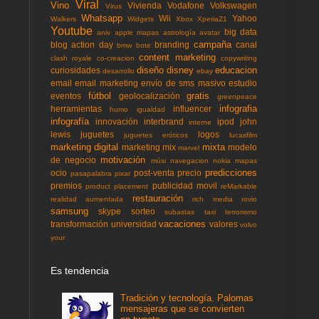
Viral
Vino
Vivienda
Vodafone
Volkswagen
Virus
Whatsapp
Wii
Yahoo
Walkers
Widgets
Xbox
XperiaZ1
Youtube
big data
aniv
apple mapas
astrología
avatar
campaña
blog action day
branding
canal
bmw
bote
content marketing
clash royale
co-creacion
copywriting
diseño
disney
educacion
curiosidades
desarrollo
ebay
email
email marketing
envío de sms masivo
estudio
fútbol
gratis
eventos
geolocalización
greenpeace
infografia
herramientas
influencer
humo
igualdad
infografía
innovación
interbrand
ipod
john
interne
lewis
juguetes
logos
juguetes eróticos
lucasfilm
marketing digital
mixta
marketing mix
modelo
marvel
motivación
de negocio
músi
navegacion
nokia mapas
predicciones
ocio
post-venta
precio
pasapalabra
pixar
premios
publicidad movil
product placement
reMarkable
restauración
realidad aumentada
rich media
rovio
samsung
skype
sorteo
subastas
taxi
terrorismo
vacaciones
transformación
universidad
valores
volvo
your
Es tendencia
Tradición y tecnología. Palomas
mensajeras que se convierten