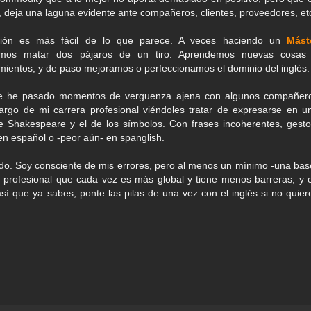
o, deja una laguna evidente ante compañeros, clientes, proveedores, et
ción es más fácil de lo que parece. A veces haciendo un
Mást
os matar dos pájaros de un tiro. Aprendemos nuevas cosas
ientos, y de paso mejoramos o perfeccionamos el dominio del inglés.
e he pasado momentos de verguenza ajena con algunos compañer
largo de mi carrera profesional viéndoles tratar de expresarse en u
e Shakespeare y el de los símbolos. Con frases incoherentes, gesto
n español o -peor aún- en spanglish.
do. Soy consciente de mis errores, pero al menos un mínimo -una bas
profesional que cada vez es más global y tiene menos barreras, y 
 así que ya sabes, ponte las pilas de una vez con el inglés si no quier