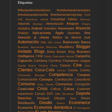
Etiquetas
#Marqueterosnocturnos
#mediamaratonaranjuez
#mediamaratonsevilla
#mediamaratonvig-bay
2020
Actualidad
Adidas
AVE
Abandono animal
Adsense
Amazon
Adwords
Alimentación
Alcampo
Amigos
Anuncio
Android
Aniversario
Analytics
Animales
Aplicaciones
Apple
Arte
Análisis
Apuestas
Atención al cliente
Atlético de Madrid
Audi
Automoción
Baloncesto
Banca
Axe
Año nuevo
Blogger
BlackBerry
Bankinter
Bienvenida
Bitácoras
invitado
Blogs
Business
Bolsa
Burger King
Intelligence
Campofrío
CRM
Cabify
Calendario laboral
Captación
Carlsberg
Carrefour
Champions League
Cine
Ciencia
Charlie Sheen
Chatbot
Chicfy
Citas
Clientes
Coca-Cola
Cocina
Comics
Coches
Competencia
Compras
Community Manager
Consejos
Comunicación
Construcción
Consultoría
Consumo
Coronavirus
Corrupción
Copa Davids
Crisis
Creatividad
Cultura
Críticas
Customer
Deporte
experience
Cáncer
DGT
DMA
Decathlon
Derechos
Desigual
Dibujos
Dinero
Dieta
Doodle
Ecommerce
Distribución
Doritos
Economía doméstica
Economía
El Hormiguero