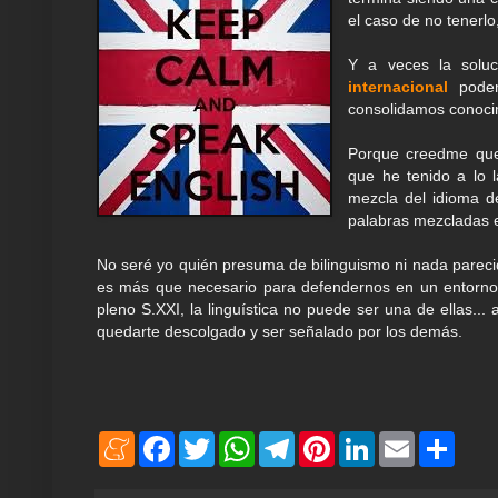
el caso de no tenerl
Y a veces la solu
internacional
podem
consolidamos conocim
Porque creedme qu
que he tenido a lo 
mezcla del idioma d
palabras mezcladas e
No seré yo quién presuma de bilinguismo ni nada pareci
es más que necesario para defendernos en un entorno 
pleno S.XXI, la linguística no puede ser una de ellas...
quedarte descolgado y ser señalado por los demás.
M
F
T
W
T
P
L
E
S
e
a
w
h
e
i
i
m
h
n
c
i
a
l
n
n
a
a
e
e
t
t
e
t
k
i
r