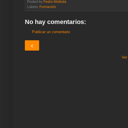
Posted by
Pedro Molleda
a
b
t
s
g
e
e
l
e
Labels:
Formación
m
o
e
A
r
r
d
e
o
r
p
a
e
I
k
p
m
s
n
No hay comentarios:
t
Publicar un comentario
‹
Ver