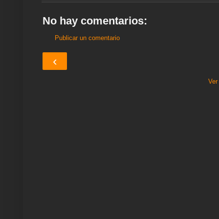
e
o
r
p
a
e
I
k
p
m
s
n
No hay comentarios:
t
Publicar un comentario
‹
Ver