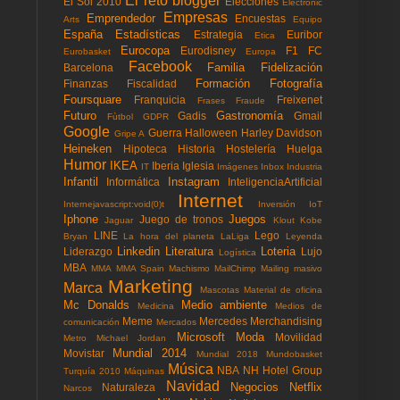
El reto blogger
El Sol 2010
Elecciones
Electronic
Empresas
Emprendedor
Encuestas
Arts
Equipo
España
Estadísticas
Estrategia
Euribor
Etica
Eurocopa
Eurodisney
F1
FC
Eurobasket
Europa
Facebook
Familia
Fidelización
Barcelona
Formación
Fotografía
Finanzas
Fiscalidad
Foursquare
Franquicia
Freixenet
Frases
Fraude
Futuro
Gastronomía
Gadis
Gmail
Fùtbol
GDPR
Google
Guerra
Halloween
Harley Davidson
Gripe A
Heineken
Hipoteca
Historia
Hostelería
Huelga
Humor
IKEA
Iberia
Iglesia
IT
Imágenes
Inbox
Industria
Infantil
Instagram
Informática
InteligenciaArtificial
Internet
Internejavascript:void(0)t
Inversión
IoT
Iphone
Juegos
Juego de tronos
Jaguar
Klout
Kobe
LINE
Lego
Bryan
La hora del planeta
LaLiga
Leyenda
Linkedin
Literatura
Loteria
Liderazgo
Lujo
Logística
MBA
MMA
MMA Spain
Machismo
MailChimp
Mailing masivo
Marketing
Marca
Mascotas
Material de oficina
Mc Donalds
Medio ambiente
Medicina
Medios de
Meme
Mercedes
Merchandising
comunicación
Mercados
Microsoft
Moda
Movilidad
Metro
Michael Jordan
Mundial 2014
Movistar
Mundial 2018
Mundobasket
Música
NBA
NH Hotel Group
Turquía 2010
Máquinas
Navidad
Negocios
Netflix
Naturaleza
Narcos