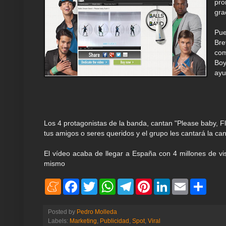
pr
gra
Pue
Bre
com
Boy
ayu
Los 4 protagonistas de la banda, cantan "Please baby, Flus
tus amigos o seres queridos y el grupo les cantará la can
El vídeo acaba de llegar a España con 4 millones de vis
mismo
M
F
T
W
T
P
L
E
S
e
a
w
h
e
i
i
m
h
n
c
i
a
l
n
n
a
a
e
e
t
t
e
t
k
i
r
Posted by
Pedro Molleda
a
b
t
s
g
e
e
l
e
Labels:
Marketing
,
Publicidad
,
Spot
,
Viral
m
o
e
A
r
r
d