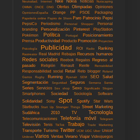
Nike
Nokia
Noticias
Neutraliad; Internet
Nutscaping
Olimpiadas
Ofertas
Opiniones
OMMA
ONCE
ONG
Orange
PP
PSOE
Packaging
OpinionesEspaña
Paro
Patrocinio
Pepsi
Papelería online
Papiro de Shem
PepsiCo
Periodismo
Personal
Personal Shopper
Personalización
Pinterest
branding
PlayStation
Política
Posicionamiento
Pokémon
Portugal
Productividad
Promoción
Prensa
Producto
Proyectos
Publicidad
Ranking
ROI
Psicología
Radio
Recursos humanos
Real Madrid
Rebajas
Rastreator
Redes sociales
Regreso al
Reebok
Regalos
pasado
Religión
Renault
Renfe
Rentabilidad
Retail
Responsabilidad social
Reto blogger
Roland
Running
SEO
Salud
Garros
Rugby
Ryanair
SEM
Segmentación
Seguros
Seguridad
Semana Santa
Series
Sexo
Servicios
Sex shop
Significado
Slogan
Sociedad
Smartphones
Sociología
Software
Spot
Solidaridad
Spotify
Sony
Star Wars
Street Marketing
Starbucks
Start Up
Stranger Things
Tecnología
Sudáfrica 2010
TV
Telefonía móvil
Telecomunicaciones
Telegram
Trabajo
Televisión
Tenis
TikTok
Trade Marketing
Twitter
Transporte
Turismo
Unicef
UCM
UGC
Uber
Varios
Ventas
Verano
Viajar
Videojuegos
Unilever