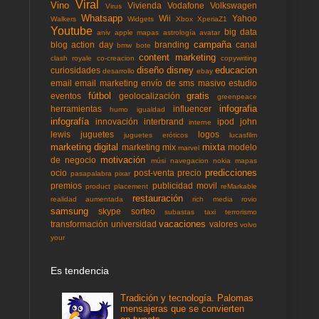
Viral
Vino
Vivienda
Vodafone
Volkswagen
Virus
Whatsapp
Wii
Yahoo
Walkers
Widgets
Xbox
XperiaZ1
Youtube
big data
aniv
apple mapas
astrología
avatar
campaña
blog action day
branding
canal
bmw
bote
content marketing
clash royale
co-creacion
copywriting
diseño
disney
educacion
curiosidades
desarrollo
ebay
email
email marketing
envío de sms masivo
estudio
fútbol
gratis
eventos
geolocalización
greenpeace
infografia
herramientas
influencer
humo
igualdad
infografía
innovación
interbrand
ipod
john
interne
lewis
juguetes
logos
juguetes eróticos
lucasfilm
marketing digital
mixta
marketing mix
modelo
marvel
motivación
de negocio
músi
navegacion
nokia mapas
predicciones
ocio
post-venta
precio
pasapalabra
pixar
premios
publicidad movil
product placement
reMarkable
restauración
realidad aumentada
rich media
rovio
samsung
skype
sorteo
subastas
taxi
terrorismo
vacaciones
transformación
universidad
valores
volvo
your
Es tendencia
Tradición y tecnología. Palomas
mensajeras que se convierten