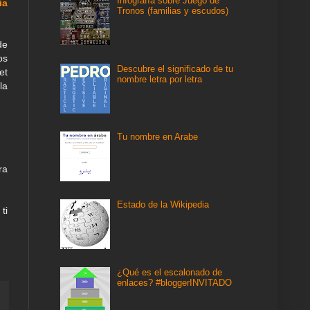
Infografía sobre Juego de
ia
Tronos (familias y escudos)
de
os
Descubre el significado de tu
et
nombre letra por letra
la
Tu nombre en Arabe
ra
Estado de la Wikipedia
ti
¿Qué es el escalonado de
enlaces? #bloggerINVITADO