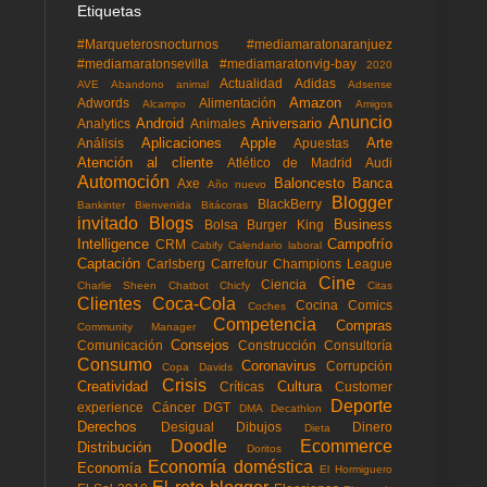
Etiquetas
#Marqueterosnocturnos
#mediamaratonaranjuez
#mediamaratonsevilla
#mediamaratonvig-bay
2020
Actualidad
Adidas
AVE
Abandono animal
Adsense
Amazon
Adwords
Alimentación
Alcampo
Amigos
Anuncio
Android
Aniversario
Analytics
Animales
Aplicaciones
Apple
Arte
Análisis
Apuestas
Atención al cliente
Atlético de Madrid
Audi
Automoción
Baloncesto
Banca
Axe
Año nuevo
Blogger
BlackBerry
Bankinter
Bienvenida
Bitácoras
invitado
Blogs
Business
Bolsa
Burger King
Intelligence
Campofrío
CRM
Cabify
Calendario laboral
Captación
Carlsberg
Carrefour
Champions League
Cine
Ciencia
Charlie Sheen
Chatbot
Chicfy
Citas
Clientes
Coca-Cola
Cocina
Comics
Coches
Competencia
Compras
Community Manager
Consejos
Comunicación
Construcción
Consultoría
Consumo
Coronavirus
Corrupción
Copa Davids
Crisis
Creatividad
Cultura
Críticas
Customer
Deporte
experience
Cáncer
DGT
DMA
Decathlon
Derechos
Desigual
Dibujos
Dinero
Dieta
Doodle
Ecommerce
Distribución
Doritos
Economía doméstica
Economía
El Hormiguero