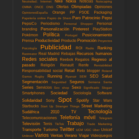
Nike
Nokia
Noticias
Neutraliad; Internet
Nutscaping
Olimpiadas
Ofertas
Opiniones
OMMA
ONCE
ONG
Orange
PP
PSOE
Packaging
OpinionesEspaña
Paro
Patrocinio
Pepsi
Papelería online
Papiro de Shem
PepsiCo
Periodismo
Personal
Personal Shopper
Personalización
Pinterest
branding
PlayStation
Política
Posicionamiento
Pokémon
Portugal
Productividad
Promoción
Prensa
Producto
Proyectos
Publicidad
Ranking
ROI
Psicología
Radio
Recursos humanos
Real Madrid
Rebajas
Rastreator
Redes sociales
Regreso al
Reebok
Regalos
pasado
Religión
Renault
Renfe
Rentabilidad
Retail
Responsabilidad social
Reto blogger
Roland
Running
SEO
Salud
Garros
Rugby
Ryanair
SEM
Segmentación
Seguros
Seguridad
Semana Santa
Series
Sexo
Servicios
Sex shop
Significado
Slogan
Sociedad
Smartphones
Sociología
Software
Spot
Solidaridad
Spotify
Sony
Star Wars
Street Marketing
Starbucks
Start Up
Stranger Things
Tecnología
Sudáfrica 2010
TV
Telefonía móvil
Telecomunicaciones
Telegram
Trabajo
Televisión
Tenis
TikTok
Trade Marketing
Twitter
Transporte
Turismo
Unicef
UCM
UGC
Uber
Varios
Ventas
Verano
Viajar
Videojuegos
Unilever