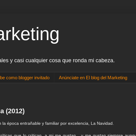
arketing
ales y casi cualquier cosa que ronda mi cabeza.
be como blogger invitado
Anúnciate en El blog del Marketing
a (2012)
la época entrañable y familiar por excelencia, La Navidad.
ríticas que lo critican, a mi me gustan... y me gustan siempre aunq