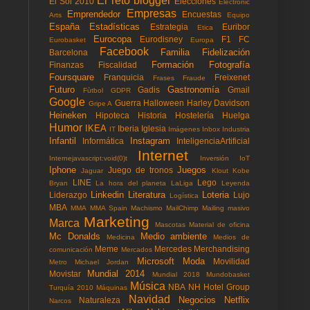
El reto blogger
El Sol 2010
Elecciones
Electronic
Empresas
Emprendedor
Encuestas
Arts
Equipo
España
Estadísticas
Estrategia
Euribor
Etica
Eurocopa
Eurodisney
F1
FC
Eurobasket
Europa
Facebook
Familia
Fidelización
Barcelona
Formación
Fotografía
Finanzas
Fiscalidad
Foursquare
Franquicia
Freixenet
Frases
Fraude
Futuro
Gastronomía
Gadis
Gmail
Fùtbol
GDPR
Google
Guerra
Halloween
Harley Davidson
Gripe A
Heineken
Hipoteca
Historia
Hostelería
Huelga
Humor
IKEA
Iberia
Iglesia
IT
Imágenes
Inbox
Industria
Infantil
Instagram
Informática
InteligenciaArtificial
Internet
Internejavascript:void(0)t
Inversión
IoT
Iphone
Juegos
Juego de tronos
Jaguar
Klout
Kobe
LINE
Lego
Bryan
La hora del planeta
LaLiga
Leyenda
Linkedin
Literatura
Loteria
Liderazgo
Lujo
Logística
MBA
MMA
MMA Spain
Machismo
MailChimp
Mailing masivo
Marketing
Marca
Mascotas
Material de oficina
Mc Donalds
Medio ambiente
Medicina
Medios de
Meme
Mercedes
Merchandising
comunicación
Mercados
Microsoft
Moda
Movilidad
Metro
Michael Jordan
Mundial 2014
Movistar
Mundial 2018
Mundobasket
Música
NBA
NH Hotel Group
Turquía 2010
Máquinas
Navidad
Negocios
Netflix
Naturaleza
Narcos