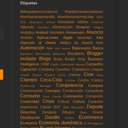
Etiquetas
#Marqueterosnocturnos
#mediamaratonaranjuez
#mediamaratonsevilla
#mediamaratonvig-bay
2020
Actualidad
Adidas
AVE
Abandono animal
Adsense
Amazon
Adwords
Alimentación
Alcampo
Amigos
Anuncio
Android
Aniversario
Analytics
Animales
Aplicaciones
Apple
Arte
Análisis
Apuestas
Atención al cliente
Atlético de Madrid
Audi
Automoción
Baloncesto
Banca
Axe
Año nuevo
Blogger
BlackBerry
Bankinter
Bienvenida
Bitácoras
invitado
Blogs
Business
Bolsa
Burger King
Intelligence
Campofrío
CRM
Cabify
Calendario laboral
Captación
Carlsberg
Carrefour
Champions League
Cine
Ciencia
Charlie Sheen
Chatbot
Chicfy
Citas
Clientes
Coca-Cola
Cocina
Comics
Coches
Competencia
Compras
Community Manager
Consejos
Comunicación
Construcción
Consultoría
Consumo
Coronavirus
Corrupción
Copa Davids
Crisis
Creatividad
Cultura
Críticas
Customer
Deporte
experience
Cáncer
DGT
DMA
Decathlon
Derechos
Desigual
Dibujos
Dinero
Dieta
Doodle
Ecommerce
Distribución
Doritos
Economía doméstica
Economía
El Hormiguero