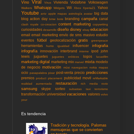
Viral
Vino
Vivienda
Vodafone
Volkswagen
Virus
Whatsapp
Wii
Yahoo
Walkers
Widgets
Xbox
XperiaZ1
Youtube
big data
aniv
apple mapas
astrología
avatar
campaña
blog action day
branding
canal
bmw
bote
content marketing
clash royale
co-creacion
copywriting
diseño
disney
educacion
curiosidades
desarrollo
ebay
email
email marketing
envío de sms masivo
estudio
fútbol
gratis
eventos
geolocalización
greenpeace
infografia
herramientas
influencer
humo
igualdad
infografía
innovación
interbrand
ipod
john
interne
lewis
juguetes
logos
juguetes eróticos
lucasfilm
marketing digital
mixta
marketing mix
modelo
marvel
motivación
de negocio
músi
navegacion
nokia mapas
predicciones
ocio
post-venta
precio
pasapalabra
pixar
premios
publicidad movil
product placement
reMarkable
restauración
realidad aumentada
rich media
rovio
samsung
skype
sorteo
subastas
taxi
terrorismo
vacaciones
transformación
universidad
valores
volvo
your
Es tendencia
Tradición y tecnología. Palomas
mensajeras que se convierten