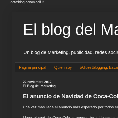
data:blog.canonicalUrl
El blog del M
Un blog de Marketing, publicidad, redes soci
Página principal
Quién soy
#Guestblogging. Escri
22 noviembre 2012
El Blog del Marketing
El anuncio de Navidad de Coca-Col
Una vez más llega el anuncio más esperado por todos en 
Llega el spot de Coca-Cola, y aunque he leído varias c