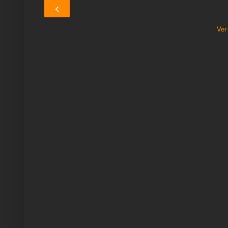
‹
Ver