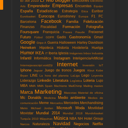
El reto blogger
El Sol 2010
Elecciones
Electronic
Empresas
Emprendedor
Encuestas
Arts
Equipo
España
Estadísticas
Estrategia
Euribor
Etica
Eurocopa
Eurodisney
F1
FC
Eurobasket
Europa
Facebook
Familia
Fidelización
Barcelona
Formación
Fotografía
Finanzas
Fiscalidad
Foursquare
Franquicia
Freixenet
Frases
Fraude
Futuro
Gastronomía
Gadis
Gmail
Fùtbol
GDPR
Google
Guerra
Halloween
Harley Davidson
Gripe A
Heineken
Hipoteca
Historia
Hostelería
Huelga
Humor
IKEA
Iberia
Iglesia
IT
Imágenes
Inbox
Industria
Infantil
Instagram
Informática
InteligenciaArtificial
Internet
Internejavascript:void(0)t
Inversión
IoT
Iphone
Juegos
Juego de tronos
Jaguar
Klout
Kobe
LINE
Lego
Bryan
La hora del planeta
LaLiga
Leyenda
Linkedin
Literatura
Loteria
Liderazgo
Lujo
Logística
MBA
MMA
MMA Spain
Machismo
MailChimp
Mailing masivo
Marketing
Marca
Mascotas
Material de oficina
Mc Donalds
Medio ambiente
Medicina
Medios de
Meme
Mercedes
Merchandising
comunicación
Mercados
Microsoft
Moda
Movilidad
Metro
Michael Jordan
Mundial 2014
Movistar
Mundial 2018
Mundobasket
Música
NBA
NH Hotel Group
Turquía 2010
Máquinas
Navidad
Negocios
Netflix
Naturaleza
Narcos