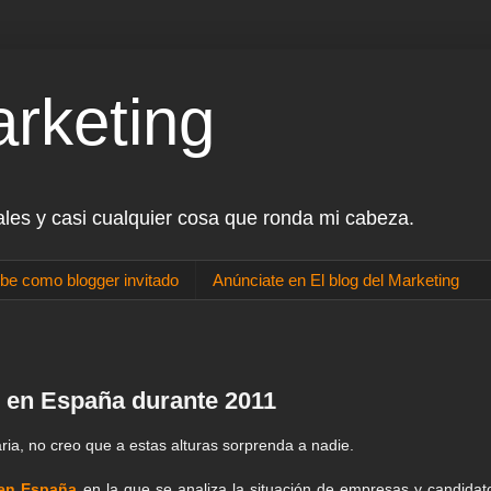
arketing
ales y casi cualquier cosa que ronda mi cabeza.
be como blogger invitado
Anúnciate en El blog del Marketing
l en España durante 2011
ria, no creo que a estas alturas sorprenda a nadie.
 en España
en la que se analiza la situación de empresas y candidat