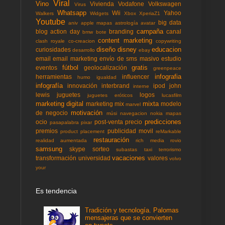
Viral
Vino
Vivienda
Vodafone
Volkswagen
Virus
Whatsapp
Wii
Yahoo
Walkers
Widgets
Xbox
XperiaZ1
Youtube
big data
aniv
apple mapas
astrología
avatar
campaña
blog action day
branding
canal
bmw
bote
content marketing
clash royale
co-creacion
copywriting
diseño
disney
educacion
curiosidades
desarrollo
ebay
email
email marketing
envío de sms masivo
estudio
fútbol
gratis
eventos
geolocalización
greenpeace
infografia
herramientas
influencer
humo
igualdad
infografía
innovación
interbrand
ipod
john
interne
lewis
juguetes
logos
juguetes eróticos
lucasfilm
marketing digital
mixta
marketing mix
modelo
marvel
motivación
de negocio
músi
navegacion
nokia mapas
predicciones
ocio
post-venta
precio
pasapalabra
pixar
premios
publicidad movil
product placement
reMarkable
restauración
realidad aumentada
rich media
rovio
samsung
skype
sorteo
subastas
taxi
terrorismo
vacaciones
transformación
universidad
valores
volvo
your
Es tendencia
Tradición y tecnología. Palomas
mensajeras que se convierten