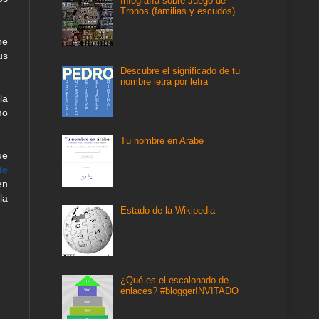
Infografía sobre Juego de
Tronos (familias y escudos)
ne
us
Descubre el significado de tu
nombre letra por letra
la
mo
Tu nombre en Arabe
ue
te
en
la
Estado de la Wikipedia
¿Qué es el escalonado de
enlaces? #bloggerINVITADO