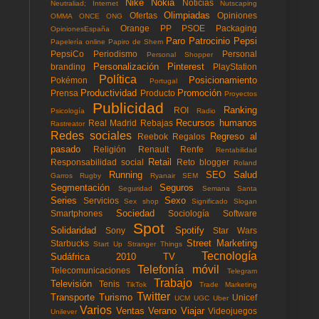
Nike
Nokia
Noticias
Neutraliad; Internet
Nutscaping
Olimpiadas
Ofertas
Opiniones
OMMA
ONCE
ONG
Orange
PP
PSOE
Packaging
OpinionesEspaña
Paro
Patrocinio
Pepsi
Papelería online
Papiro de Shem
PepsiCo
Periodismo
Personal
Personal Shopper
Personalización
Pinterest
branding
PlayStation
Política
Posicionamiento
Pokémon
Portugal
Productividad
Promoción
Prensa
Producto
Proyectos
Publicidad
Ranking
ROI
Psicología
Radio
Recursos humanos
Real Madrid
Rebajas
Rastreator
Redes sociales
Regreso al
Reebok
Regalos
pasado
Religión
Renault
Renfe
Rentabilidad
Retail
Responsabilidad social
Reto blogger
Roland
Running
SEO
Salud
Garros
Rugby
Ryanair
SEM
Segmentación
Seguros
Seguridad
Semana Santa
Series
Sexo
Servicios
Sex shop
Significado
Slogan
Sociedad
Smartphones
Sociología
Software
Spot
Solidaridad
Spotify
Sony
Star Wars
Street Marketing
Starbucks
Start Up
Stranger Things
Tecnología
Sudáfrica 2010
TV
Telefonía móvil
Telecomunicaciones
Telegram
Trabajo
Televisión
Tenis
TikTok
Trade Marketing
Twitter
Transporte
Turismo
Unicef
UCM
UGC
Uber
Varios
Ventas
Verano
Viajar
Videojuegos
Unilever