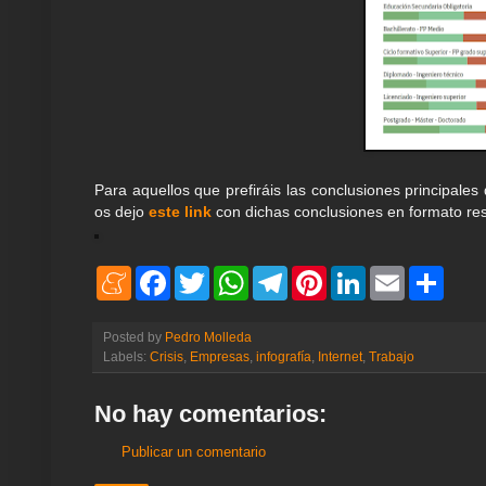
Para aquellos que prefiráis las conclusiones principales 
os dejo
este link
con dichas conclusiones en formato re
M
F
T
W
T
P
L
E
S
e
a
w
h
e
i
i
m
h
n
c
i
a
l
n
n
a
a
e
e
t
t
e
t
k
i
r
Posted by
Pedro Molleda
a
b
t
s
g
e
e
l
e
Labels:
Crisis
,
Empresas
,
infografía
,
Internet
,
Trabajo
m
o
e
A
r
r
d
e
o
r
p
a
e
I
k
p
m
s
n
No hay comentarios:
t
Publicar un comentario