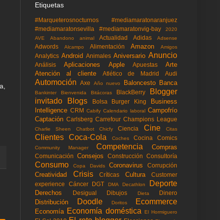
Etiquetas
#Marqueterosnocturnos
#mediamaratonaranjuez
#mediamaratonsevilla
#mediamaratonvig-bay
2020
Actualidad
Adidas
AVE
Abandono animal
Adsense
Amazon
Adwords
Alimentación
Alcampo
Amigos
Anuncio
Android
Aniversario
Analytics
Animales
Aplicaciones
Apple
Arte
Análisis
Apuestas
Atención al cliente
Atlético de Madrid
Audi
Automoción
Baloncesto
Banca
Axe
Año nuevo
a,
Blogger
BlackBerry
Bankinter
Bienvenida
Bitácoras
invitado
Blogs
Business
Bolsa
Burger King
Intelligence
Campofrío
CRM
Cabify
Calendario laboral
Captación
Carlsberg
Carrefour
Champions League
Cine
Ciencia
Charlie Sheen
Chatbot
Chicfy
Citas
Clientes
Coca-Cola
Cocina
Comics
Coches
Competencia
Compras
Community Manager
Consejos
Comunicación
Construcción
Consultoría
Consumo
Coronavirus
Corrupción
Copa Davids
Crisis
Creatividad
Cultura
Críticas
Customer
Deporte
experience
Cáncer
DGT
DMA
Decathlon
Derechos
Desigual
Dibujos
Dinero
Dieta
Doodle
Ecommerce
Distribución
Doritos
Economía doméstica
Economía
El Hormiguero