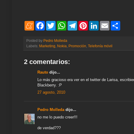
M
F
T
W
T
P
L
E
S
e
a
w
h
e
i
i
m
h
n
c
i
a
l
n
n
a
a
e
e
t
t
e
t
k
i
r
Posted by
Pedro Molleda
a
b
t
s
g
e
e
l
e
Labels:
Marketing
,
Nokia
,
Promoción
,
Telefonía móvil
m
o
e
A
r
r
d
e
o
r
p
a
e
I
k
p
m
s
n
2 comentarios:
t
Rauto
dijo...
Lo más gracioso era ver en el twitter de Larisa, escrib
Blackberry. :P
27 agosto, 2010
Pedro Molleda
dijo...
no me lo puedo creer!!!
de verdad???