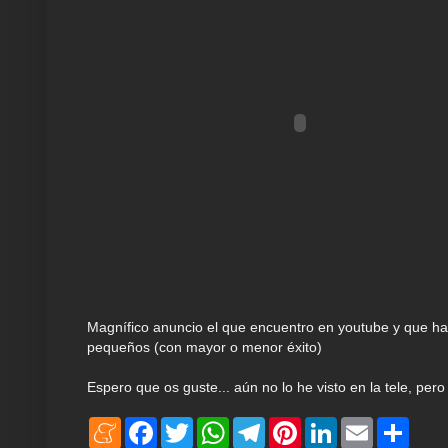
Magnífico anuncio el que encuentro en youtube y que ha
pequeños (con mayor o menor éxito)
Espero que os guste... aún no lo he visto en la tele, pe
M
F
T
W
T
P
L
E
S
e
a
w
h
e
i
i
m
h