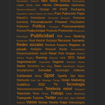
Nike
Nokia
Noticias
Neutraliad; Internet
Nutscaping
Olimpiadas
Ofertas
Opiniones
OMMA
ONCE
ONG
Orange
PP
PSOE
Packaging
OpinionesEspaña
Paro
Patrocinio
Pepsi
Papelería online
Papiro de Shem
PepsiCo
Periodismo
Personal
Personal Shopper
Personalización
Pinterest
branding
PlayStation
Política
Posicionamiento
Pokémon
Portugal
Productividad
Promoción
Prensa
Producto
Proyectos
Publicidad
Ranking
ROI
Psicología
Radio
Recursos humanos
Real Madrid
Rebajas
Rastreator
Redes sociales
Regreso al
Reebok
Regalos
pasado
Religión
Renault
Renfe
Rentabilidad
Retail
Responsabilidad social
Reto blogger
Roland
Running
SEO
Salud
Garros
Rugby
Ryanair
SEM
Segmentación
Seguros
Seguridad
Semana Santa
Series
Sexo
Servicios
Sex shop
Significado
Slogan
Sociedad
Smartphones
Sociología
Software
Spot
Solidaridad
Spotify
Sony
Star Wars
Street Marketing
Starbucks
Start Up
Stranger Things
Tecnología
Sudáfrica 2010
TV
Telefonía móvil
Telecomunicaciones
Telegram
Trabajo
Televisión
Tenis
TikTok
Trade Marketing
Twitter
Transporte
Turismo
Unicef
UCM
UGC
Uber
Varios
Ventas
Verano
Viajar
Videojuegos
Unilever