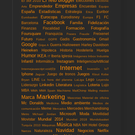
El reto blogger
El Sol 2010
Elecciones
Electronic
Empresas
Emprendedor
Encuestas
Arts
Equipo
España
Estadísticas
Estrategia
Euribor
Etica
Eurocopa
Eurodisney
F1
FC
Eurobasket
Europa
Facebook
Familia
Fidelización
Barcelona
Formación
Fotografía
Finanzas
Fiscalidad
Foursquare
Franquicia
Freixenet
Frases
Fraude
Futuro
Gastronomía
Gadis
Gmail
Fùtbol
GDPR
Google
Guerra
Halloween
Harley Davidson
Gripe A
Heineken
Hipoteca
Historia
Hostelería
Huelga
Humor
IKEA
Iberia
Iglesia
IT
Imágenes
Inbox
Industria
Infantil
Instagram
Informática
InteligenciaArtificial
Internet
Internejavascript:void(0)t
Inversión
IoT
Iphone
Juegos
Juego de tronos
Jaguar
Klout
Kobe
LINE
Lego
Bryan
La hora del planeta
LaLiga
Leyenda
Linkedin
Literatura
Loteria
Liderazgo
Lujo
Logística
MBA
MMA
MMA Spain
Machismo
MailChimp
Mailing masivo
Marketing
Marca
Mascotas
Material de oficina
Mc Donalds
Medio ambiente
Medicina
Medios de
Meme
Mercedes
Merchandising
comunicación
Mercados
Microsoft
Moda
Movilidad
Metro
Michael Jordan
Mundial 2014
Movistar
Mundial 2018
Mundobasket
Música
NBA
NH Hotel Group
Turquía 2010
Máquinas
Navidad
Negocios
Netflix
Naturaleza
Narcos