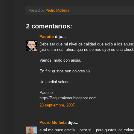
n
c
i
a
l
n
n
a
a
e
e
t
t
e
t
k
i
r
Posted by
Pedro Molleda
a
b
t
s
g
e
e
l
e
m
o
e
A
r
r
d
e
o
r
p
a
e
I
2 comentarios:
k
p
m
s
n
t
Paquito
dijo...
Debe ser que mi nivel de calidad que exijo a los anun
(así entre nos, ahora que no se nos oye) es una chusta
Vamos: malo con ansia...
En fin: gustos son colores :-)
Un cordial saludo,
Paquito.
http://Paquito4ever.blogspot.com
23 septiembre, 2007
Pedro Molleda
dijo...
a mi me hace gracia... pero si... para gustos los color