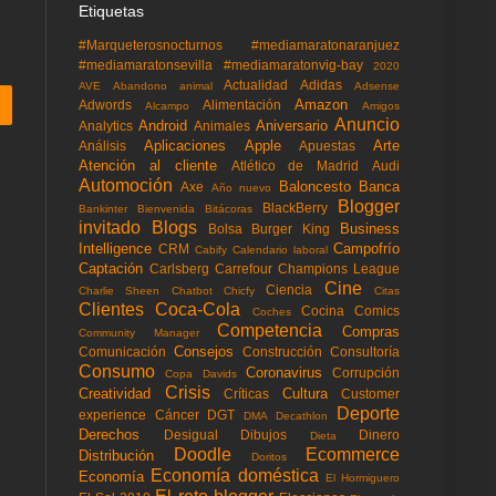
Etiquetas
#Marqueterosnocturnos
#mediamaratonaranjuez
#mediamaratonsevilla
#mediamaratonvig-bay
2020
Actualidad
Adidas
AVE
Abandono animal
Adsense
Amazon
Adwords
Alimentación
Alcampo
Amigos
Anuncio
Android
Aniversario
Analytics
Animales
Aplicaciones
Apple
Arte
Análisis
Apuestas
Atención al cliente
Atlético de Madrid
Audi
Automoción
Baloncesto
Banca
Axe
Año nuevo
Blogger
BlackBerry
Bankinter
Bienvenida
Bitácoras
invitado
Blogs
Business
Bolsa
Burger King
Intelligence
Campofrío
CRM
Cabify
Calendario laboral
Captación
Carlsberg
Carrefour
Champions League
Cine
Ciencia
Charlie Sheen
Chatbot
Chicfy
Citas
Clientes
Coca-Cola
Cocina
Comics
Coches
Competencia
Compras
Community Manager
Consejos
Comunicación
Construcción
Consultoría
Consumo
Coronavirus
Corrupción
Copa Davids
Crisis
Creatividad
Cultura
Críticas
Customer
Deporte
experience
Cáncer
DGT
DMA
Decathlon
Derechos
Desigual
Dibujos
Dinero
Dieta
Doodle
Ecommerce
Distribución
Doritos
Economía doméstica
Economía
El Hormiguero