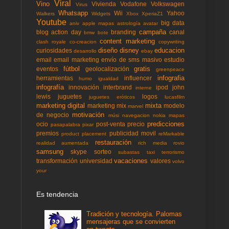
Viral
Vino
Vivienda
Vodafone
Volkswagen
Virus
Whatsapp
Wii
Yahoo
Walkers
Widgets
Xbox
XperiaZ1
Youtube
big data
aniv
apple mapas
astrología
avatar
campaña
blog action day
branding
canal
bmw
bote
content marketing
clash royale
co-creacion
copywriting
diseño
disney
educacion
curiosidades
desarrollo
ebay
email
email marketing
envío de sms masivo
estudio
fútbol
gratis
eventos
geolocalización
greenpeace
infografia
herramientas
influencer
humo
igualdad
infografía
innovación
interbrand
ipod
john
interne
lewis
juguetes
logos
juguetes eróticos
lucasfilm
marketing digital
mixta
marketing mix
modelo
marvel
motivación
de negocio
músi
navegacion
nokia mapas
predicciones
ocio
post-venta
precio
pasapalabra
pixar
premios
publicidad movil
product placement
reMarkable
restauración
realidad aumentada
rich media
rovio
samsung
skype
sorteo
subastas
taxi
terrorismo
vacaciones
transformación
universidad
valores
volvo
your
Es tendencia
Tradición y tecnología. Palomas
mensajeras que se convierten