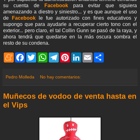
su cuenta de
Facebook
para evitar que siguiera
amenazando a diestro y siniestro... y es que aunque el uso
de
Facebook
le fue autorizado con fines educativos y
supongo que para ayudarle a recuperar cierto tono con el
exterior... pero claro, el tal Collin Gunn se pasó de la raya, y
ahora tendrá que quedarse en la más oscura sombra el
resto de su condena.
M
F
T
W
T
P
L
E
S
e
a
w
h
e
i
i
m
h
n
c
i
a
l
n
n
a
a
e
e
t
t
e
t
k
i
r
a
b
t
s
g
e
e
l
e
Pedro Molleda
No hay comentarios:
m
o
e
A
r
r
d
e
o
r
p
a
e
I
k
p
m
s
n
Muñecos de vodoo de venta hasta en
t
el Vips