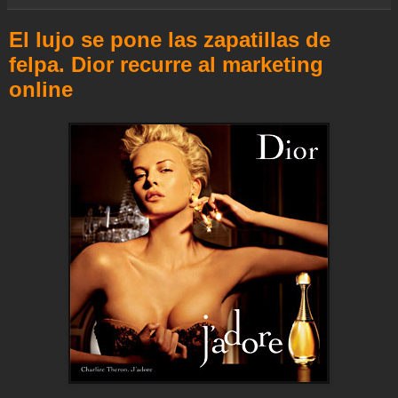
e
o
r
p
a
e
I
k
p
m
s
n
El lujo se pone las zapatillas de
t
felpa. Dior recurre al marketing
online