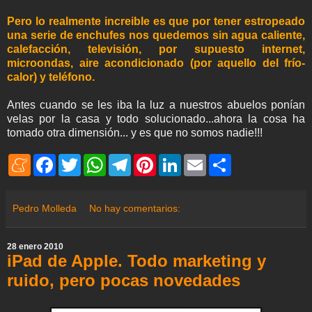
Pero lo realmente increible es que por tener estropeado
una serie de enchufes nos quedemos sin agua caliente,
calefacción, televisión, por supuesto internet,
microondas, aire acondicionado (por aquello del frío-
calor) y teléfono.
Antes cuando se les iba la luz a nuestros abuelos ponían
velas por la casa y todo solucionado...ahora la cosa ha
tomado otra dimensión... y es que no somos nadie!!!
M
F
T
W
T
P
L
E
S
e
a
w
h
e
i
i
m
h
n
c
i
a
l
n
n
a
a
e
e
t
t
e
t
k
i
r
a
b
t
s
g
e
e
l
e
Pedro Molleda
No hay comentarios:
m
o
e
A
r
r
d
e
o
r
p
a
e
I
k
p
m
s
n
28 enero 2010
t
iPad de Apple. Todo marketing y
ruido, pero pocas novedades