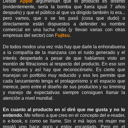
Desde
Apple
argumentan que el producto es distinto
(evidentemente, sería la bomba que fuera igual 7 años
después) y que el público al que va dirigido también lo era...
pero vamos, que o se les pasó (cosa que dudo) o
directamente están dispuestos a defender su nombre
comercial en una lucha más (y llevan varias con otras
empresas del sector) con
Fujitsu
.
De todos modos una vez más hay que darle la enhorabuena
a la compañía de la manzana con el ruido generado y el
interés despertado a pesar de que habíamos visto un
montón de filtraciones al respecto del producto. En eso son
los mejores y así hay que reconocérselo. Es cierto que
manejan un portfolio muy reducido y eso les permite que
cada lanzamiento tenga el protagonismo y el espacio que
merece, pero entre el diseño de sus productos y su timming
y manejo de expectativas siempre consiguen llamar la
atención a nivel mundial.
En cuanto al producto en sí diré que me gusta y no lo
entiendo.
Me refiero a que creo en el concepto del e-reader,
o e-book, o como se llame. Sin ir má lejos mi mujer me
regaló uno hace poco y estoy encantado. Pero en el