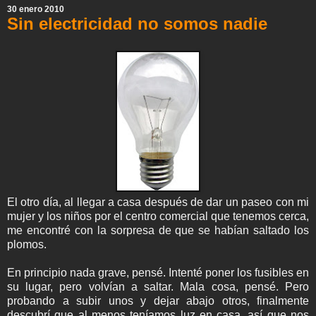
k
p
m
s
n
30 enero 2010
t
Sin electricidad no somos nadie
El otro día, al llegar a casa después de dar un paseo con mi
mujer y los niños por el centro comercial que tenemos cerca,
me encontré con la sorpresa de que se habían saltado los
plomos.
En principio nada grave, pensé. Intenté poner los fusibles en
su lugar, pero volvían a saltar. Mala cosa, pensé. Pero
probando a subir unos y dejar abajo otros, finalmente
descubrí que al menos teníamos luz en casa, así que nos