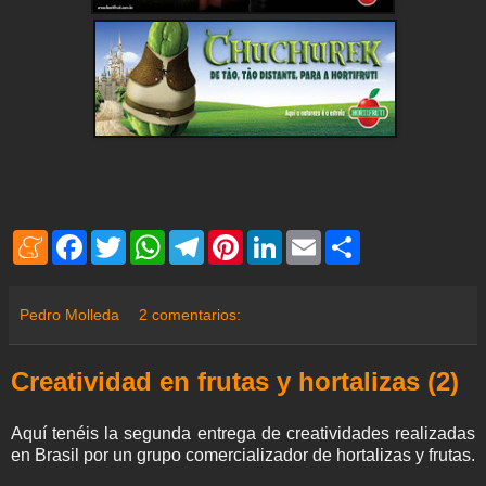
M
F
T
W
T
P
L
E
S
e
a
w
h
e
i
i
m
h
n
c
i
a
l
n
n
a
a
e
e
t
t
e
t
k
i
r
a
b
t
s
g
e
e
l
e
Pedro Molleda
2 comentarios:
m
o
e
A
r
r
d
e
o
r
p
a
e
I
k
p
m
s
n
Creatividad en frutas y hortalizas (2)
t
Aquí tenéis la segunda entrega de creatividades realizadas
en Brasil por un grupo comercializador de hortalizas y frutas.