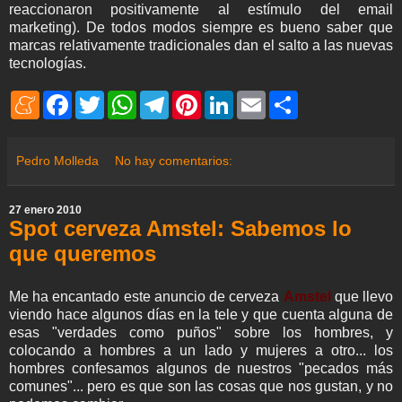
reaccionaron positivamente al estímulo del email
marketing). De todos modos siempre es bueno saber que
marcas relativamente tradicionales dan el salto a las nuevas
tecnologías.
M
F
T
W
T
P
L
E
S
e
a
w
h
e
i
i
m
h
n
c
i
a
l
n
n
a
a
e
e
t
t
e
t
k
i
r
a
b
t
s
g
e
e
l
e
Pedro Molleda
No hay comentarios:
m
o
e
A
r
r
d
e
o
r
p
a
e
I
k
p
m
s
n
27 enero 2010
t
Spot cerveza Amstel: Sabemos lo
que queremos
Me ha encantado este anuncio de cerveza
Amstel
que llevo
viendo hace algunos días en la tele y que cuenta alguna de
esas "verdades como puños" sobre los hombres, y
colocando a hombres a un lado y mujeres a otro... los
hombres confesamos algunos de nuestros "pecados más
comunes"... pero es que son las cosas que nos gustan, y no