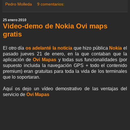
a
b
t
s
g
e
e
l
e
Pedro Molleda
9 comentarios:
m
o
e
A
r
r
d
e
o
r
p
a
e
I
k
p
m
s
n
25 enero 2010
t
Video-demo de Nokia Ovi maps
gratis
El otro día
os adelanté la noticia
que hizo pública
Nokia
el
pasado jueves 21 de enero, en la que contaban que la
aplicación de
Ovi Mapas
y todas sus funcionalidades (por
supuesto incluida la navegación GPS + todo el contenido
premium) eran gratuitas para toda la vida de los terminales
que lo soportaran.
Aquí os dejo un vídeo demostrativo de las ventajas del
servicio de
Ovi Mapas