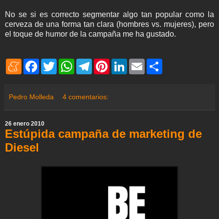
No se si es correcto segmentar algo tan popular como la
cerveza de una forma tan clara (hombres vs. mujeres), pero
el toque de humor de la campaña me ha gustado.
M
F
T
W
T
P
L
E
S
e
a
w
h
e
i
i
m
h
n
c
i
a
l
n
n
a
a
e
e
t
t
e
t
k
i
r
a
b
t
s
g
e
e
l
e
Pedro Molleda
4 comentarios:
m
o
e
A
r
r
d
e
o
r
p
a
e
I
k
p
m
s
n
26 enero 2010
t
Estúpida campaña de marketing de
Diesel