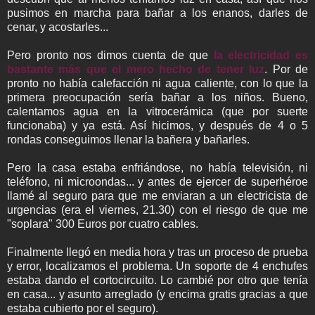
pusimos en marcha para bañar a los enanos, darles de
cenar, y acostarles...
Pero pronto nos dimos cuenta de que
la electricidad es
bastante más que el mero hecho de tener luz
. Por de
pronto no había calefacción ni agua caliente, con lo que la
primera preocupación sería bañar a los niños. Bueno,
calentamos agua en la vitrocerámica (que por suerte
funcionaba) y ya está. Así hicimos, y después de 4 o 5
rondas conseguimos llenar la bañera y bañarles.
Pero la casa estaba enfriándose, no había televisión, ni
teléfono, ni microondas... y antes de ejercer de superhéroe
llamé al seguro para que me enviaran a un electricista de
urgencias (era el viernes, 21.30) con el riesgo de que me
"soplara" 300 Euros por cuatro cables.
Finalmente llegó en media hora y tras un proceso de prueba
y error, localizamos el problema. Un soporte de 4 enchufes
estaba dando el cortocircuito. Lo cambié por otro que tenía
en casa... y asunto arreglado (y encima gratis gracias a que
estaba cubierto por el seguro).