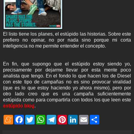
El listo tiene los planes, el estúpido las historias. Sobre este
prefiero no opinar, no por nada sino porque mi corta
inteligencia no me permite entender el concepto.
En fin, que supongo que el estúpido estoy siendo yo,
precisamente por dejarme llevar por esta mente poco
analista que tengo. En el fondo lo que hacen los de Diesel
con este tipo de campañas no es sino provocar viralidad
(que es lo que estoy haciendo yo ahora mismo), pero por
otro lado creo que es una campaña suficientemente
estúpida como para compartirla con todos los que leen este
estúpido blog
.
M
F
T
W
T
P
L
E
S
e
a
w
h
e
i
i
m
h
n
c
i
a
l
n
n
a
a
e
e
t
t
e
t
k
i
r