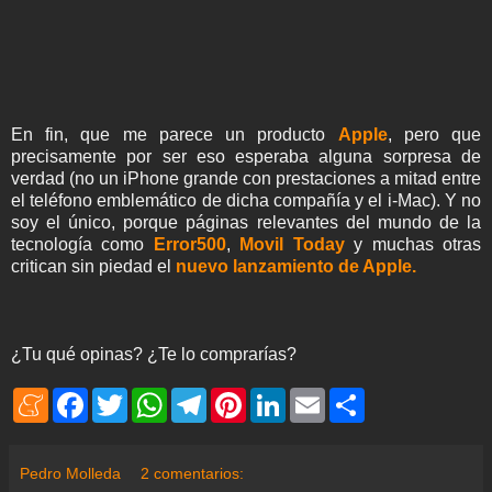
En fin, que me parece un producto
Apple
, pero que
precisamente por ser eso esperaba alguna sorpresa de
verdad (no un iPhone grande con prestaciones a mitad entre
el teléfono emblemático de dicha compañía y el i-Mac). Y no
soy el único, porque páginas relevantes del mundo de la
tecnología como
Error500
,
Movil Today
y muchas otras
critican sin piedad el
nuevo lanzamiento de Apple.
¿Tu qué opinas? ¿Te lo comprarías?
M
F
T
W
T
P
L
E
S
e
a
w
h
e
i
i
m
h
n
c
i
a
l
n
n
a
a
e
e
t
t
e
t
k
i
r
a
b
t
s
g
e
e
l
e
Pedro Molleda
2 comentarios:
m
o
e
A
r
r
d