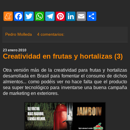
M
F
T
W
T
P
L
E
S
e
a
w
h
e
i
i
m
h
n
c
i
a
l
n
n
a
a
e
e
t
t
e
t
k
i
r
a
b
t
s
g
e
e
l
e
Pedro Molleda
4 comentarios:
m
o
e
A
r
r
d
e
o
r
p
a
e
I
k
p
m
s
n
23 enero 2010
t
Creatividad en frutas y hortalizas (3)
Otra versión más de la creatividad para frutas y hortalizas
desarrollada en Brasil para fomentar el consumo de dichos
almientos... como podéis ver no hace falta que el producto
sea super tecnológico para inventarse una buena campaña
de marketing en exteriores.