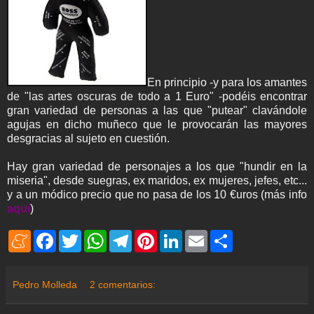
En principio -y para los amantes
de "las artes oscuras de todo a 1 Euro" -podéis encontrar
gran variedad de personas a las que "putear" clavándole
agujas en dicho muñeco que le provocarán las mayores
desgracias al sujeto en cuestión.
Hay gran variedad de personajes a los que "hundir en la
miseria", desde suegras, ex maridos, ex mujeres, jefes, etc...
y a un módico precio que no pasa de los 10 €uros (más info
aquí
)
M
F
T
W
T
P
L
E
S
e
a
w
h
e
i
i
m
h
n
c
i
a
l
n
n
a
a
e
e
t
t
e
t
k
i
r
a
b
t
s
g
e
e
l
e
Pedro Molleda
2 comentarios:
m
o
e
A
r
r
d
e
o
r
p
a
e
I