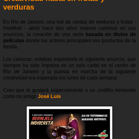
verduras
En Río de Janeiro, una red de ventas de verduras y frutas -
Hortifruti - abrió hace dos años nuevos caminos en sus
anuncios, la creación de una serie
basada en títulos de
películas
donde los actores principales son productos de la
tienda.
Los cariocas, estaban esperando el siguiente anuncio, que
siempre ha sido impreso en un solo cartel en el centro de
Río de Janeiro y la puesta en marcha de la siguiente
creatividad era esperada los lunes de cada semana
Creo que le gustará especialmente a un cinéfilo tremendo
como mi amigo
José Luis