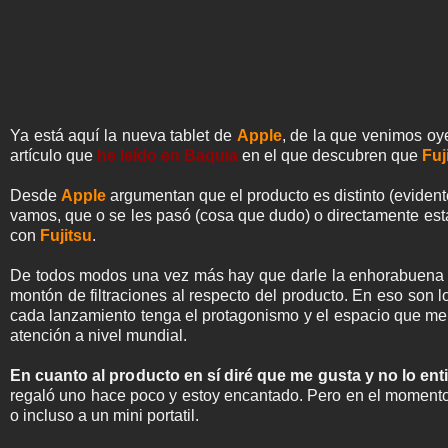
Ya está aquí la nueva tablet de
Apple
, de la que venimos oy
artículo que
he leído en Baquia
en el que descubren que
Fuj
Desde
Apple
argumentan que el producto es distinto (evidente
vamos, que o se les pasó (cosa que dudo) o directamente est
con
Fujitsu
.
De todos modos una vez más hay que darle la enhorabuena a
montón de filtraciones al respecto del producto. En eso son 
cada lanzamiento tenga el protagonismo y el espacio que mer
atención a nivel mundial.
En cuanto al producto en sí diré que me gusta y no lo ent
regaló uno hace poco y estoy encantado. Pero en el momento 
o incluso a un mini portatil.