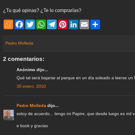
¿Tu qué opinas? ¿Te lo comprarías?
M
F
T
W
T
P
L
E
S
e
a
w
h
e
i
i
m
h
n
c
i
a
l
n
n
a
a
e
e
t
t
e
t
k
i
r
a
b
t
s
g
e
e
l
e
Pedro Molleda
m
o
e
A
r
r
d
e
o
r
p
a
e
I
k
p
m
s
n
2 comentarios:
t
Anónimo dijo...
Qué tal será bajarse al parque en un día soleado a leerse un l
30 enero, 2010
Pedro Molleda
dijo...
estoy de acuerdo... tengo mi Papire, que desde luego es mil 
e book y gracias