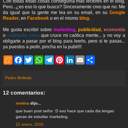
Con todas estas cosas conseguiría más lectores en el blog.
Pero...¿es eso lo que busco? Sinceramente creo que no. Me
da igual que la gente me lea en su email, en su
Google
Reader
, en
Facebook
o en el mismo
blog
.
Me gusta escribir sobre
marketing
,
publicidad
,
economía
o
cualquier cosa
que cruce mi caótica mente... y no voy a
obligarte a pasar por el blog para leerlo, pero si te pasas...
ya puestos a pedir, pincha en la publi!!!
M
F
T
W
T
P
L
E
S
e
a
w
h
e
i
i
m
h
n
c
i
a
l
n
n
a
a
e
e
t
t
e
t
k
i
r
a
b
t
s
g
e
e
l
e
Pedro Molleda
m
o
e
A
r
r
d
e
o
r
p
a
e
I
k
p
m
s
n
12 comentarios:
t
romina
dijo...
que buen post señor :D eso hace que cada dia tengas
ganas de estudiar marketing..
21 enero, 2010