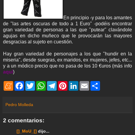
En principio -y para los amantes
de "las artes oscuras de todo a 1 Euro" -podéis encontrar
gran variedad de personas a las que "putear" clavándole
agujas en dicho muñeco que le provocarán las mayores
desgracias al sujeto en cuestión.
Hay gran variedad de personajes a los que "hundir en la
miseria", desde suegras, ex maridos, ex mujeres, jefes, etc...
y a un módico precio que no pasa de los 10 €uros (más info
aquí
)
M
F
T
W
T
P
L
E
S
e
a
w
h
e
i
i
m
h
n
c
i
a
l
n
n
a
a
e
e
t
t
e
t
k
i
r
a
b
t
s
g
e
e
l
e
Pedro Molleda
m
o
e
A
r
r
d
e
o
r
p
a
e
I
k
p
m
s
n
2 comentarios:
t
[]_MoU_[]
dijo...