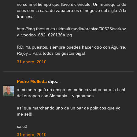
no sé ni el tiempo que llevo diciéndolo. Un muñequito de
esos con la cara de zapatero es el negocio del siglo. A la
francesa:
http://img.thesun.co.uk/multimedia/archive/00626/sarkoz
y_voodoo_682_626136a.jpg
P.D: Ya puestos, siempre puedes hacer otro con Aguirre,
Rajoy... Para todos los gustos oiga!
31 enero, 2010
Pedro Molleda
dijo...
a mi me regaló un amigo un muñeco vodoo para la final
del europeo con Alemania... y ganamos
así que marchando uno de un par de políticos que yo
me se!!!
salu2
31 enero, 2010