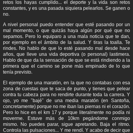
retos los hayas cumplido... el deporte y la vida son retos
constantes, y es una pasada siquiera pelearlos. Se ganen o
no.
A nivel personal puedo entender que esté pasando por un
mal momento, o que quizás haya algún por qué que no
sepamos. Pero lo equiparo a una mala noticia que te dan,
por ejemplo en el ámbito de la salud. Y tiras la toalla. Te
rindes. No hablo de que lo esté pasando mal desde hace
años, que lleve una vida deportiva (o personal) lastimera.
Hablo de que da la sensación de que se está rindiendo a la
primera que el camino se pone más empinado de lo que
tenía previsto.
El ejemplo de una maratón, en la que no contabas con esa
zona de cuestas que te saca de punto, y tienes que pelear
contra tu cabeza para no rendirte durante toda la carrera. Y
ojo, yo me "bajé" de una media maratón (en Santoña,
concretamente) porque no me iban las piernas ni el corazón.
Pero lo hice en el km 17 y porque literalmente no podía ni
moverme. Estuve más de 10km pegándome conmigo
mismo. No puedes parar, sigue apretando. Baja el ritmo.
Controla las pulsaciones... Y me rendí. Y acabo de decir que