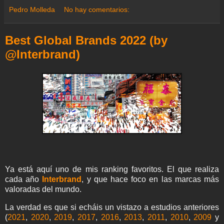
a
b
t
s
g
e
e
l
e
Pedro Molleda
No hay comentarios:
m
o
e
A
r
r
d
e
o
r
p
a
e
I
k
p
m
s
n
Best Global Brands 2022 (by
t
@Interbrand)
Ya está aquí uno de mis ranking favoritos. El que realiza
cada año
Interbrand
, y que hace foco en las marcas más
valoradas del mundo.
La verdad es que si echáis un vistazo a estudios anteriores
(
2021
,
2020
,
2019
,
2017
,
2016
,
2013
,
2011
,
2010
,
2009
y