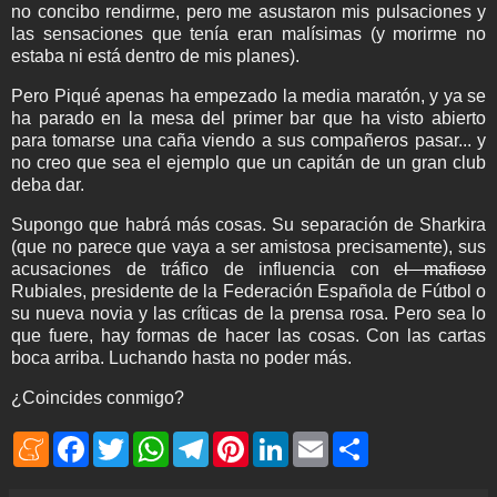
no concibo rendirme, pero me asustaron mis pulsaciones y
las sensaciones que tenía eran malísimas (y morirme no
estaba ni está dentro de mis planes).
Pero Piqué apenas ha empezado la media maratón, y ya se
ha parado en la mesa del primer bar que ha visto abierto
para tomarse una caña viendo a sus compañeros pasar... y
no creo que sea el ejemplo que un capitán de un gran club
deba dar.
Supongo que habrá más cosas. Su separación de Sharkira
(que no parece que vaya a ser amistosa precisamente), sus
acusaciones de tráfico de influencia con
el mafioso
Rubiales, presidente de la Federación Española de Fútbol o
su nueva novia y las críticas de la prensa rosa. Pero sea lo
que fuere, hay formas de hacer las cosas. Con las cartas
boca arriba. Luchando hasta no poder más.
¿Coincides conmigo?
M
F
T
W
T
P
L
E
S
e
a
w
h
e
i
i
m
h
n
c
i
a
l
n
n
a
a
e
e
t
t
e
t
k
i
r