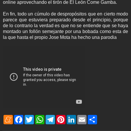
online aprovechando el tirón de El León Come Gamba.
En fin, todo un cúmulo de despropósitos que en cierto modo
parece que estuviera preparado desde el principio, porque
de lo contrario la verdad es que no se entiende que se haya
montado un follón semejante por una bobada como esta de
la que hasta el propio Jose Mota ha hecho una parodia
M
F
T
W
T
P
L
E
S
e
a
w
h
e
i
i
m
h
n
c
i
a
l
n
n
a
a