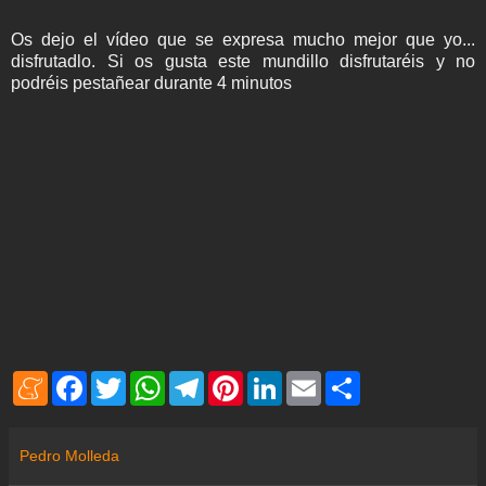
Os dejo el vídeo que se expresa mucho mejor que yo...
disfrutadlo. Si os gusta este mundillo disfrutaréis y no
podréis pestañear durante 4 minutos
M
F
T
W
T
P
L
E
S
e
a
w
h
e
i
i
m
h
n
c
i
a
l
n
n
a
a
e
e
t
t
e
t
k
i
r
a
b
t
s
g
e
e
l
e
Pedro Molleda
m
o
e
A
r
r
d
e
o
r
p
a
e
I