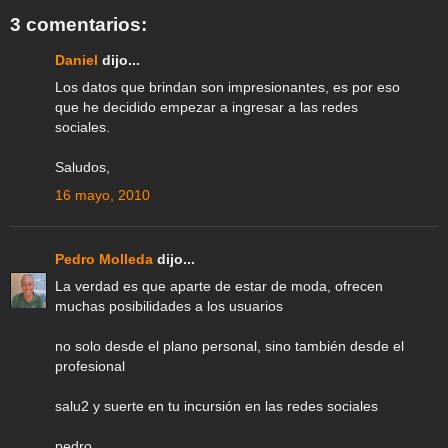
k
p
m
s
n
3 comentarios:
t
Daniel
dijo...
Los datos que brindan son impresionantes, es por eso
que he decidido empezar a ingresar a las redes
sociales.
Saludos,
16 mayo, 2010
Pedro Molleda
dijo...
La verdad es que aparte de estar de moda, ofrecen
muchas posibilidades a los usuarios
no solo desde el plano personal, sino también desde el
profesional
salu2 y suerte en tu incursión en las redes sociales
pedro