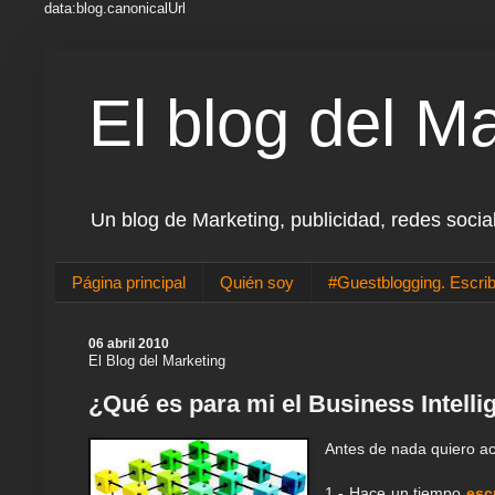
data:blog.canonicalUrl
El blog del M
Un blog de Marketing, publicidad, redes socia
Página principal
Quién soy
#Guestblogging. Escrib
06 abril 2010
El Blog del Marketing
¿Qué es para mi el Business Intell
Antes de nada quiero ac
1.- Hace un tiempo
esc