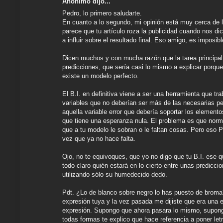
Anónimo dijo...
Pedro, lo primero saludarte.
En cuanto a lo segundo, mi opinión está muy cerca de 
parece que tu artículo roza la publicidad cuando nos di
a influir sobre el resultado final. Eso amigo, es imposibl
Dicen muchos y con mucha razón que la tarea principal 
predicciones, que sería casi lo mismo a explicar porque
existe un modelo perfecto.
El B.I. en definitiva viene a ser una herramienta que t
variables que no deberían ser más de las necesarias p
aquella variable error que debería soportar los elemento
que tiene una esperanza nula. El problema es que norma
que a tu modelo le sobran o le faltan cosas. Pero eso Pe
vez que ya no hace falta.
Ojo, no te equivoques, que yo no digo que tu B.I. ese q
todo claro quién estará en lo cierto entre unas prediccio
utilizando sólo su humedecido dedo.
Pdt. ¿Lo de blanco sobre negro lo has puesto de broma
expresión tuya y la vez pasada me dijiste que era una
expresión. Supongo que ahora pasara lo mismo, supongo
todas formas te explico que hace referencia a poner le