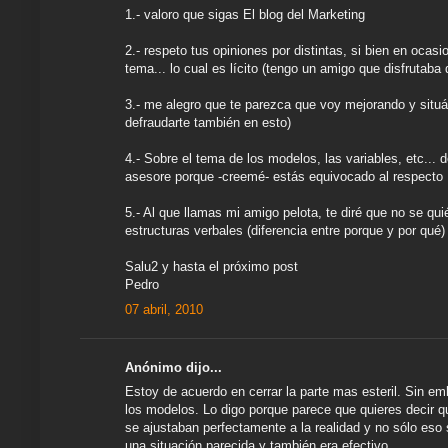
1.- valoro que sigas El blog del Marketing
2.- respeto tus opiniones por distintas, si bien en ocas
tema... lo cual es lícito (tengo un amigo que disfrutaba 
3.- me alegro que te parezca que voy mejorando y situá
defraudarte también en esto)
4.- Sobre el tema de los modelos, las variables, etc... 
asesore porque -creemé- estás equivocado al respecto
5.- Al que llamas mi amigo pelota, te diré que no se qu
estructuras verbales (diferencia entre porque y por qu
Salu2 y hasta el próximo post
Pedro
07 abril, 2010
Anónimo dijo...
Estoy de acuerdo en cerrar la parte mas esteril. Sin 
los modelos. Lo digo porque parece que quieres decir q
se ajustaban perfectamente a la realidad y no sólo eso
una situación parecida y también era efectivo.