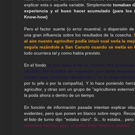
explicar esta o aquella variable. Simplemente
tomaban d
experiencia y el buen hacer acumulado (para los 
Know-how)
Pero el factor suerte (o error muestral, o dispersión de 
una gran influencia sobre los resultados de la cosecha.
al aire nuesto agricultor podía intuir cual sería la me
seguía rezándole a San Canuto cuando se metía en 
todo ocurriera tal y como había previsto.
En el fondo
lo que hace el BI es resolver los problemas
también del hombre de negocios que tiene recursos
tiempo para tomar las decisiones y se le mide por re
por tu jefe o por la compañía). Y lo hace poniendo her
agricultor, y otras son un grupo de "agricultores extern
la poda ahora o dentro de un tiempo.
En función de información pasada intentan explicar s
evidentes, pero que ponen en blanco sobre negro. Recuer
el listo de turno dijo: "estaba claro". Si... lo estaba... 
números hablan, pero si están bien hechos, bailan!