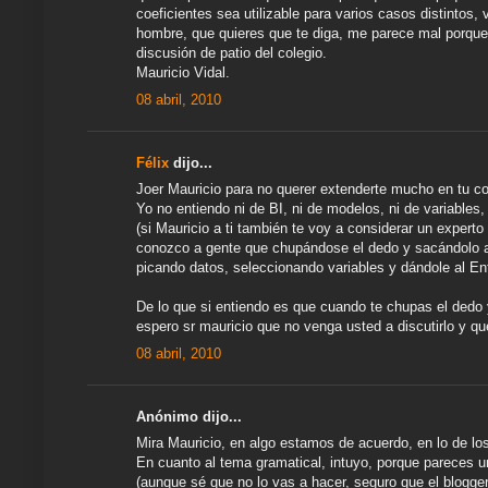
coeficientes sea utilizable para varios casos distintos,
hombre, que quieres que te diga, me parece mal porque 
discusión de patio del colegio.
Mauricio Vidal.
08 abril, 2010
Félix
dijo...
Joer Mauricio para no querer extenderte mucho en tu c
Yo no entiendo ni de BI, ni de modelos, ni de variables,
(si Mauricio a ti también te voy a considerar un expert
conozco a gente que chupándose el dedo y sacándolo al
picando datos, seleccionando variables y dándole al Ent
De lo que si entiendo es que cuando te chupas el dedo y
espero sr mauricio que no venga usted a discutirlo y q
08 abril, 2010
Anónimo dijo...
Mira Mauricio, en algo estamos de acuerdo, en lo de los p
En cuanto al tema gramatical, intuyo, porque pareces un
(aunque sé que no lo vas a hacer, seguro que el blogger 