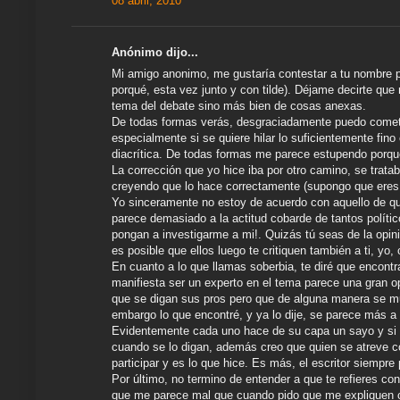
08 abril, 2010
Anónimo dijo...
Mi amigo anonimo, me gustaría contestar a tu nombre p
porqué, esta vez junto y con tilde). Déjame decirte qu
tema del debate sino más bien de cosas anexas.
De todas formas verás, desgraciadamente puedo cometer
especialmente si se quiere hilar lo suficientemente fino
diacrítica. De todas formas me parece estupendo porque
La corrección que yo hice iba por otro camino, se trata
creyendo que lo hace correctamente (supongo que eres c
Yo sinceramente no estoy de acuerdo con aquello de que
parece demasiado a la actitud cobarde de tantos políti
pongan a investigarme a mi!. Quizás tú seas de la opini
es posible que ellos luego te critiquen también a ti, yo,
En cuanto a lo que llamas soberbia, te diré que encontra
manifiesta ser un experto en el tema parece una gran op
que se digan sus pros pero que de alguna manera se mu
embargo lo que encontré, y ya lo dije, se parece más a 
Evidentemente cada uno hace de su capa un sayo y si q
cuando se lo digan, además creo que quien se atreve co
participar y es lo que hice. Es más, el escritor siempre 
Por último, no termino de entender a que te refieres con
que me parece mal que cuando pido que me expliquen co