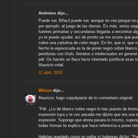
Anónimo dijo...
Puede ser, Bifacil puede ser, aunque no veo porque no p
por ejemplo, al juego de las damas. Es más, estoy se
fuentes primarias y secundarias llegarás a encontrar al
yo te puedo ayudar, así de pronto se me ocurre que pue
sobre una cartulina de color negro. En fin, que si, que 
hecho la equivocada es la de poner negro sobre blanco, 
peridistas con título, literatos e intelectuales en gene
pdt: Os hacéis un flaco favor intentado justificar esas t
Mauricio vidal.
11 abril, 2010
Wilson
dijo...
Mauricio, hago copy&paste de tu comentario original:
"Pdt. ¿Lo de blanco sobre negro lo has puesto de brom
expresión tuya y la vez pasada me dijiste que era una
expresión. Supongo que ahora pasara lo mismo, supongo
todas formas te explico que hace referencia a poner le
Habrías quedado como un señor si hubieses dicho: "Pedro