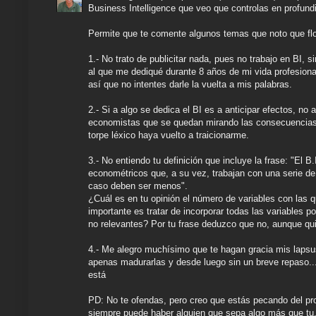
Business Intelligence que veo que controlas en profundi
Permite que te comente algunos temas que noto que flo
1.- No trato de publicitar nada, pues no trabajo en BI
al que me dediqué durante 8 años de mi vida profesion
así que no intentes darle la vuelta a mis palabras.
2.- Si a algo se dedica el BI es a anticipar efectos, no
economistas que se quedan mirando las consecuencias pa
torpe léxico haya vuelto a traicionarme.
3.- No entiendo tu definición que incluye la frase: "El B
econométricos que, a su vez, trabajan con una serie de
caso deben ser menos".
¿Cuál es en tu opinión el número de variables con las 
importante es tratar de incorporar todas las variables p
no relevantes? Por tu frase deduzco que no, aunque qui
4.- Me alegro muchísimo que te hagan gracia mis lapsus 
apenas madurarlas y desde luego sin un breve repaso... p
está
PD: No te ofendas, pero creo que estás pecando del pr
siempre puede haber alguien que sepa algo más que tu