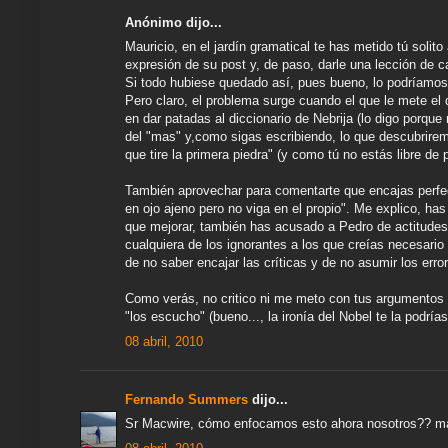
Anónimo dijo...
Mauricio, en el jardín gramatical te has metido tú solit
expresión de su post y, de paso, darle una lección de c
Si todo hubiese quedado así, pues bueno, lo podríamos 
Pero claro, el problema surge cuando el que le mete el 
en dar patadas al diccionario de Nebrija (lo digo porque
del "mas" y,como sigas escribiendo, lo que descubriremos
que tire la primera piedra" (y como tú no estás libre de
También aprovechar para comentarte que encajas perfec
en ojo ajeno pero no viga en el propio". Me explico, h
que mejorar, también has acusado a Pedro de actitudes
cualquiera de los ignorantes a los que creías necesario 
de no saber encajar las críticas y de no asumir los error
Como verás, no critico ni me meto con tus argumentos s
"los escucho" (bueno..., la ironía del Nobel te la podría
08 abril, 2010
Fernando Summers
dijo...
Sr Macwire, cómo enfocamos esto ahora nosotros?? ma