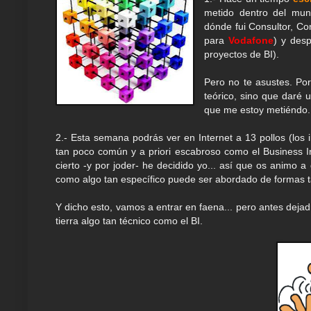
metido dentro del mund
dónde fui Consultor, Co
para
Vodafone
) y des
proyectos de BI).
Pero no te asustes. Por
teórico, sino que daré
que me estoy metiéndo.
2.- Esta semana podrás ver en Internet a 13 pollos (los
tan poco común y a priori escabroso como el Business I
cierto -y por joder- he decidido yo... así que os animo 
como algo tan específico puede ser abordado de formas ta
Y dicho esto, vamos a entrar en faena... pero antes deja
tierra algo tan técnico como el BI.