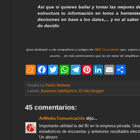
Así que si quieres bailar y tomar las mejores d
estructura tu información en torno a herramie
decisones en base a los datos,... y no al sabe
de decidir.
(post dedicado a mis compañeros y amigos de
MBD Consultores
que, espero pe
asunto... sin más pretensiones que las de tratar de simplificar 
M
F
T
W
T
P
L
E
S
e
a
w
h
e
i
i
m
h
n
c
i
a
l
n
n
a
a
e
e
t
t
e
t
k
i
r
Posted by
Pedro Molleda
a
b
t
s
g
e
e
l
e
Labels:
Business Intelligence
,
El reto blogger
m
o
e
A
r
r
d
e
o
r
p
a
e
I
k
p
m
s
n
45 comentarios:
t
AvMedia Comunicación
dijo...
Importante utilidad la del BI en la empresa privada. Una
estadisticos de encuestas y anteriores resultados elect
Un abrazo