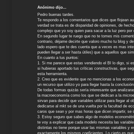
Anónimo dijo...
Pedro buenas tardes.
Te respondo a los comentarios que dices que flojean a
verdad se trata es de disparidad de opiniones, de hech
complejo que yo soy quien para sacar a la luz pero por 
En segundo lugar te ruego que no te tomes mis comenta
contrario, déjame decirte que valoro mucho tu blog y de
lado espero que te des cuenta que a veces es mas inter
pueden llegar a ser hasta útiles) que a aquellos que si
En cuanto a tus puntos:
1. Si me parece que estas vendiendo el BI lo digo, si e
si hubieras aportado tus críticas constructivas, que se
esta herramienta.
2. Creo que es evidente que no mencionas a los econom
un recurso que utilizo yo para llegar hasta la conclusió
De todas formas quizás sería interesante que analizara
la macroeconomía como los que se dedican a la microec
sirvan para decidir que variables utilizar para llegar al 
dedicarse al mkt se de una vuelta por la facultad de e
caros que sean y por mas horas que dicen impartir, se 
3. Estoy seguro que sabes algo de modelos econométrico
te voy a explicar que cada modelo necesita las variab
distintas no tiene porque usar las mismas variables y e
exactamente los mismos coeficientes. Lo cierto es que 