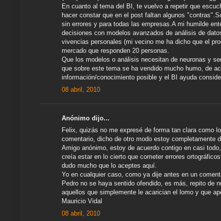
En cuanto al tema del BI, te vuelvo a repetir que escuc
hacer constar que en el post faltan algunos "contras".
sin errores y para todas las empresas.A mi humilde ent
decisiones con modelos avanzados de análisis de datos 
vivencias personales (mi vecino me ha dicho que el produ
mercado que responden 20 personas.
Que los modelos o análisis necesitan de neuronas y sen
que sobre este tema se ha vendido mucho humo, de acu
información/conocimiento posible y el BI ayuda conside
08 abril, 2010
Anónimo dijo...
Felix, quizás no me expresé de forma tan clara como lo 
comentario, dicho de otro modo estoy completamente d
Amigo anónimo, estoy de acuerdo contigo en casi todo, 
creía estar en lo cierto que cometer errores ortográfi
dudo mucho que lo aceptes aquí.
Yo en cualquier caso, como ya dije antes en un coment
Pedro no se haya sentido ofendido, es más, repito de 
aquellos que simplemente le acarician el lomo y que ap
Mauricio Vidal
08 abril, 2010